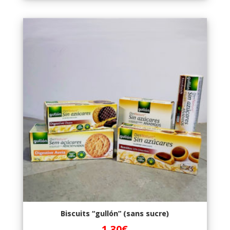
Biscuits “gullón” (sans sucre)
1,30
€