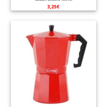
3,25
€