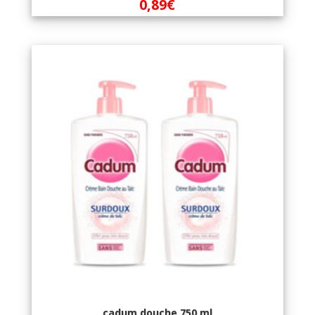
0,89
€
cadum douche 750 ml