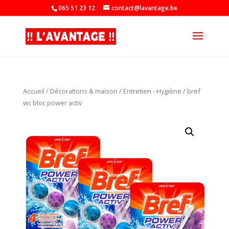
065 51 23 12
contact@lavantage.be
Accueil
/
Décorations & maison
/
Entretien - Hygiène
/ bref
wc bloc power activ