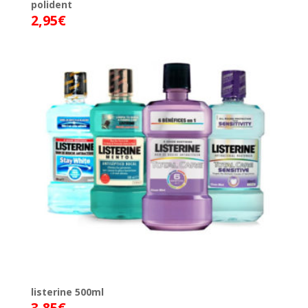
polident
2,95
€
listerine 500ml
3,85
€