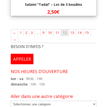
Salami “Tadal” – Lot de 3 boudins
2,50
€
←
1
2
3
…
9
10
11
12
13
14
15
→
BESOIN D'INFOS ?
APPELER
NOS HEURES D’OUVERTURE
lun - sa
: 9h30 - 19h
dimanche
: 10h - 15h
Aller dans une autre catégorie