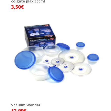
colgate plax 500ml
3,50
€
Vacuum Wonder
12,99
€