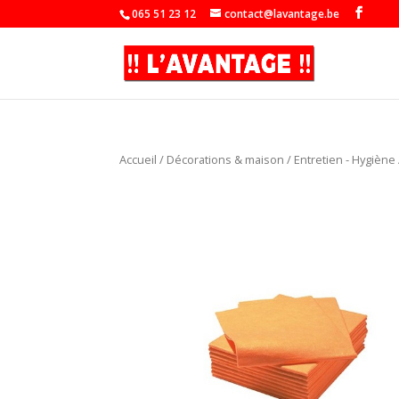
065 51 23 12
contact@lavantage.be
Accueil
/
Décorations & maison
/
Entretien - Hygiène