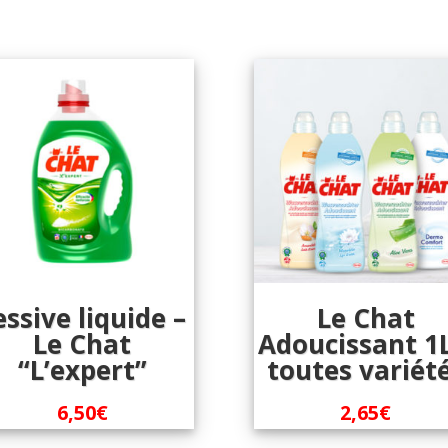
essive liquide –
Le Chat
Le Chat
Adoucissant 1L
“L’expert”
toutes variét
6,50
€
2,65
€