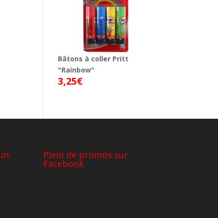
Bâtons à coller Pritt
"Rainbow"
3,25
€
in
Plein de promos sur
Facebook