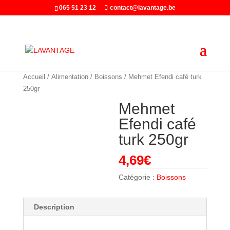
065 51 23 12
contact@lavantage.be
Accueil
/
Alimentation
/
Boissons
/ Mehmet Efendi café turk
250gr
Mehmet
Efendi café
turk 250gr
4,69
€
Catégorie :
Boissons
Description