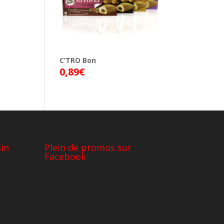
C’TRO Bon
0,89
€
in
Plein de promos sur
Facebook