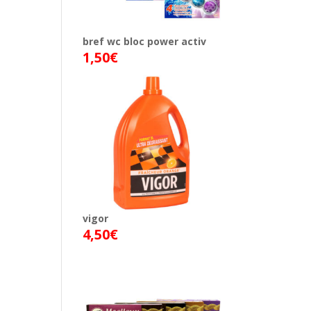
bref wc bloc power activ
1,50
€
vigor
4,50
€