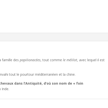
a famille des
papilionacées
, tout comme
le mélilot
, avec lequel il est
nvahi tout le pourtour méditerranéen et la chine.
s chevaux dans l’Antiquité, d’où son nom de « foin
n Inde.