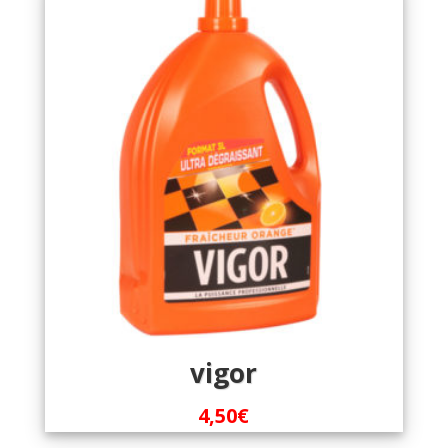
vigor
4,50
€