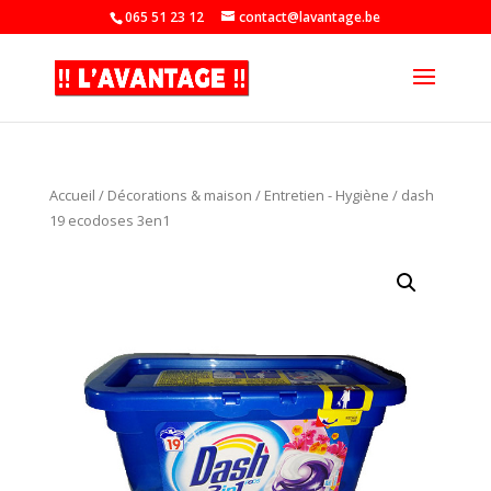
065 51 23 12
contact@lavantage.be
Accueil
/
Décorations & maison
/
Entretien - Hygiène
/ dash
19 ecodoses 3en1