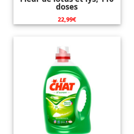
doses
22,99
€