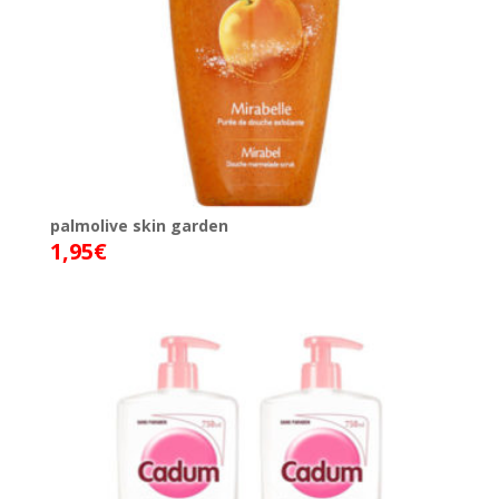
palmolive skin garden
1,95
€