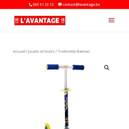
065 51 23 12
contact@lavantage.be
Accueil
/
Jouets et loisirs
/ Trottinette Batman