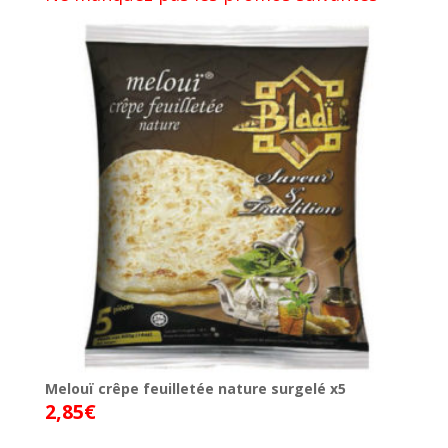
Melouï crêpe feuilletée nature surgelé x5
2,85
€